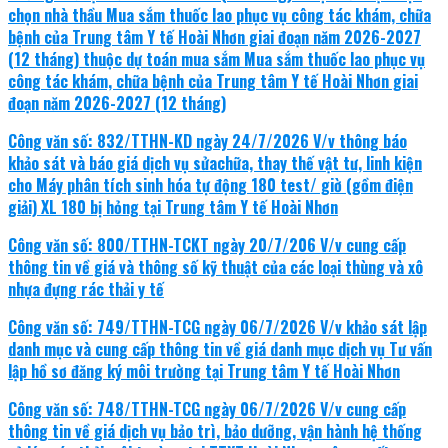
chọn nhà thầu Mua sắm thuốc lao phục vụ công tác khám, chữa
bệnh của Trung tâm Y tế Hoài Nhơn giai đoạn năm 2026-2027
(12 tháng) thuộc dự toán mua sắm Mua sắm thuốc lao phục vụ
công tác khám, chữa bệnh của Trung tâm Y tế Hoài Nhơn giai
đoạn năm 2026-2027 (12 tháng)
Công văn số: 832/TTHN-KD ngày 24/7/2026 V/v thông báo
khảo sát và báo giá dịch vụ sửachữa, thay thế vật tư, linh kiện
cho Máy phân tích sinh hóa tự động 180 test/ giờ (gồm điện
giải) XL 180 bị hỏng tại Trung tâm Y tế Hoài Nhơn
Công văn số: 800/TTHN-TCKT ngày 20/7/206 V/v cung cấp
thông tin về giá và thông số kỹ thuật của các loại thùng và xô
nhựa đựng rác thải y tế
Công văn số: 749/TTHN-TCG ngày 06/7/2026 V/v khảo sát lập
danh mục và cung cấp thông tin về giá danh mục dịch vụ Tư vấn
lập hồ sơ đăng ký môi trường tại Trung tâm Y tế Hoài Nhơn
Công văn số: 748/TTHN-TCG ngày 06/7/2026 V/v cung cấp
thông tin về giá dịch vụ bảo trì, bảo dưỡng, vận hành hệ thống