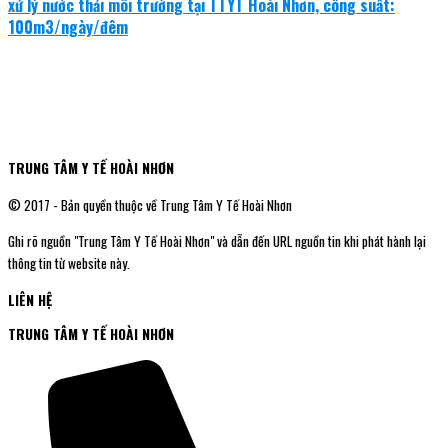
xử lý nước thải môi trường tại TTYT Hoài Nhơn, công suất:
100m3/ngày/đêm
TRUNG TÂM Y TẾ HOÀI NHƠN
© 2017 - Bản quyền thuộc về Trung Tâm Y Tế Hoài Nhơn
Ghi rõ nguồn "Trung Tâm Y Tế Hoài Nhơn" và dẫn đến URL nguồn tin khi phát hành lại
thông tin từ website này.
LIÊN HỆ
TRUNG TÂM Y TẾ HOÀI NHƠN