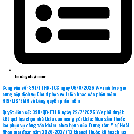
Tin cùng chuyên mục
Công văn số: 891/TTHN-TCG ngày 06/8/2026 V/v mời báo giá
cung cấp dịch vụ Cloud phục vụ triển khao các phần mềm
HIS/LIS/EMR và bảng quyền phần mềm
Quyết định số: 398/QĐ-TTHN ngày 29/7/2026 V/v phê duyệt
kết quả lựa chọn nhà thầu qua mạng gói thầu: Mua sắm thuốc
lao phục vụ công tác khám, chữa bệnh của Trung tâm Y tế Hoài
Nhơn giai đoạn năm 2026-2027 (12 tháng) thuộc kế hoạch lựa