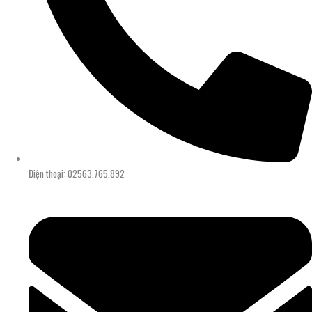
Điện thoại: 02563.765.892