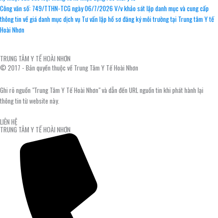
Công văn số: 749/TTHN-TCG ngày 06/7/2026 V/v khảo sát lập danh mục và cung cấp
thông tin về giá danh mục dịch vụ Tư vấn lập hồ sơ đăng ký môi trường tại Trung tâm Y tế
Hoài Nhơn
TRUNG TÂM Y TẾ HOÀI NHƠN
© 2017 - Bản quyền thuộc về Trung Tâm Y Tế Hoài Nhơn
Ghi rõ nguồn "Trung Tâm Y Tế Hoài Nhơn" và dẫn đến URL nguồn tin khi phát hành lại
thông tin từ website này.
LIÊN HỆ
TRUNG TÂM Y TẾ HOÀI NHƠN