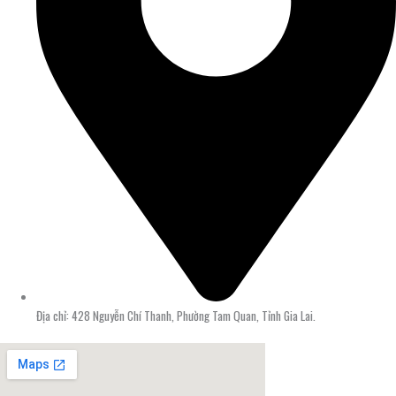
Địa chỉ: 428 Nguyễn Chí Thanh, Phường Tam Quan, Tỉnh Gia Lai.