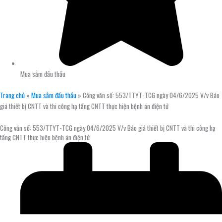
Mua sắm đấu thầu
Trang chủ
»
Mua sắm đấu thầu
»
Công văn số: 553/TTYT-TCG ngày 04/6/2025 V/v Báo
giá thiết bị CNTT và thi công hạ tầng CNTT thực hiện bệnh án điện tử
Công văn số: 553/TTYT-TCG ngày 04/6/2025 V/v Báo giá thiết bị CNTT và thi công hạ
tầng CNTT thực hiện bệnh án điện tử