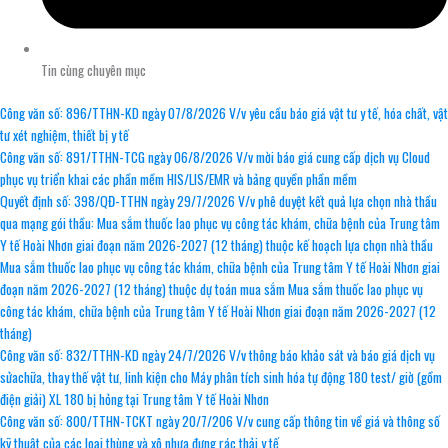
Tin cùng chuyên mục
Công văn số: 896/TTHN-KD ngày 07/8/2026 V/v yêu cầu báo giá vật tư y tế, hóa chất, vật
tư xét nghiệm, thiết bị y tế
Công văn số: 891/TTHN-TCG ngày 06/8/2026 V/v mời báo giá cung cấp dịch vụ Cloud
phục vụ triển khai các phần mềm HIS/LIS/EMR và bảng quyền phần mềm
Quyết định số: 398/QĐ-TTHN ngày 29/7/2026 V/v phê duyệt kết quả lựa chọn nhà thầu
qua mạng gói thầu: Mua sắm thuốc lao phục vụ công tác khám, chữa bệnh của Trung tâm
Y tế Hoài Nhơn giai đoạn năm 2026-2027 (12 tháng) thuộc kế hoạch lựa chọn nhà thầu
Mua sắm thuốc lao phục vụ công tác khám, chữa bệnh của Trung tâm Y tế Hoài Nhơn giai
đoạn năm 2026-2027 (12 tháng) thuộc dự toán mua sắm Mua sắm thuốc lao phục vụ
công tác khám, chữa bệnh của Trung tâm Y tế Hoài Nhơn giai đoạn năm 2026-2027 (12
tháng)
Công văn số: 832/TTHN-KD ngày 24/7/2026 V/v thông báo khảo sát và báo giá dịch vụ
sửachữa, thay thế vật tư, linh kiện cho Máy phân tích sinh hóa tự động 180 test/ giờ (gồm
điện giải) XL 180 bị hỏng tại Trung tâm Y tế Hoài Nhơn
Công văn số: 800/TTHN-TCKT ngày 20/7/206 V/v cung cấp thông tin về giá và thông số
kỹ thuật của các loại thùng và xô nhựa đựng rác thải y tế