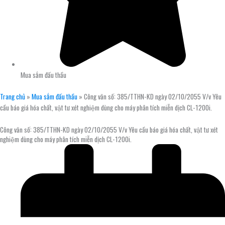
Mua sắm đấu thầu
Trang chủ
»
Mua sắm đấu thầu
»
Công văn số: 385/TTHN-KD ngày 02/10/2055 V/v Yêu
cầu báo giá hóa chất, vật tư xét nghiệm dùng cho máy phân tích miễn dịch CL-1200i.
Công văn số: 385/TTHN-KD ngày 02/10/2055 V/v Yêu cầu báo giá hóa chất, vật tư xét
nghiệm dùng cho máy phân tích miễn dịch CL-1200i.