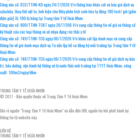
Công văn số: 832/TTHN-KD ngày 24/7/2026 V/v thông báo khảo sát và báo giá dịch vụ
sửachữa, thay thế vật tư, linh kiện cho Máy phân tích sinh hóa tự động 180 test/ giờ (gồm
điện giải) XL 180 bị hỏng tại Trung tâm Y tế Hoài Nhơn
Công văn số: 800/TTHN-TCKT ngày 20/7/206 V/v cung cấp thông tin về giá và thông số
kỹ thuật của các loại thùng và xô nhựa đựng rác thải y tế
Công văn số: 749/TTHN-TCG ngày 06/7/2026 V/v khảo sát lập danh mục và cung cấp
thông tin về giá danh mục dịch vụ Tư vấn lập hồ sơ đăng ký môi trường tại Trung tâm Y tế
Hoài Nhơn
Công văn số: 748/TTHN-TCG ngày 06/7/2026 V/v cung cấp thông tin về giá dịch vụ bảo
trì, bảo dưỡng, vận hành hệ thống xử lý nước thải môi trường tại TTYT Hoài Nhơn, công
suất: 100m3/ngày/đêm
TRUNG TÂM Y TẾ HOÀI NHƠN
© 2017 - Bản quyền thuộc về Trung Tâm Y Tế Hoài Nhơn
Ghi rõ nguồn "Trung Tâm Y Tế Hoài Nhơn" và dẫn đến URL nguồn tin khi phát hành lại
thông tin từ website này.
LIÊN HỆ
TRUNG TÂM Y TẾ HOÀI NHƠN