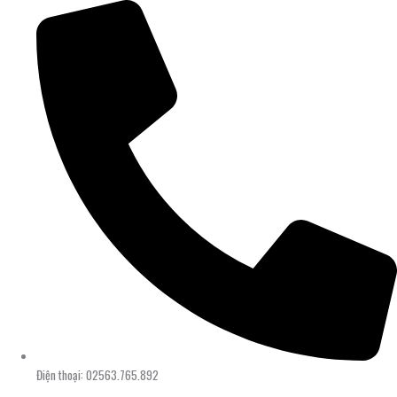
Điện thoại: 02563.765.892