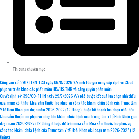
Tin cùng chuyên mục
Công văn số: 891/TTHN-TCG ngày 06/8/2026 V/v mời báo giá cung cấp dịch vụ Cloud
phục vụ triển khao các phần mềm HIS/LIS/EMR và bảng quyền phần mềm
Quyết định số: 398/QĐ-TTHN ngày 29/7/2026 V/v phê duyệt kết quả lựa chọn nhà thầu
qua mạng gói thầu: Mua sắm thuốc lao phục vụ công tác khám, chữa bệnh của Trung tâm
Y tế Hoài Nhơn giai đoạn năm 2026-2027 (12 tháng) thuộc kế hoạch lựa chọn nhà thầu
Mua sắm thuốc lao phục vụ công tác khám, chữa bệnh của Trung tâm Y tế Hoài Nhơn giai
đoạn năm 2026-2027 (12 tháng) thuộc dự toán mua sắm Mua sắm thuốc lao phục vụ
công tác khám, chữa bệnh của Trung tâm Y tế Hoài Nhơn giai đoạn năm 2026-2027 (12
tháng)