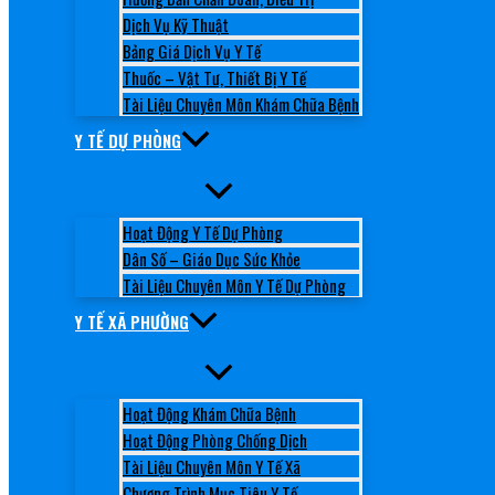
Dịch Vụ Kỹ Thuật
Bảng Giá Dịch Vụ Y Tế
Thuốc – Vật Tư, Thiết Bị Y Tế
Tài Liệu Chuyên Môn Khám Chữa Bệnh
Y TẾ DỰ PHÒNG
Hoạt Động Y Tế Dự Phòng
Dân Số – Giáo Dục Sức Khỏe
Tài Liệu Chuyên Môn Y Tế Dự Phòng
Y TẾ XÃ PHƯỜNG
Hoạt Động Khám Chữa Bệnh
Hoạt Động Phòng Chống Dịch
Tài Liệu Chuyên Môn Y Tế Xã
Chương Trình Mục Tiêu Y Tế