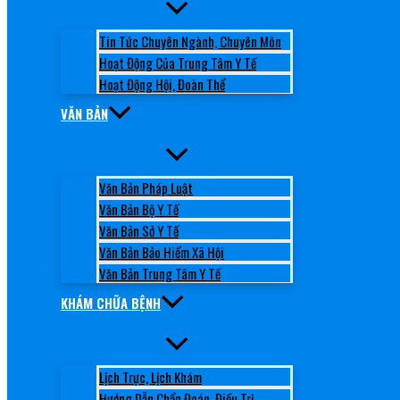
Tin Tức Chuyên Ngành, Chuyên Môn
Hoạt Động Của Trung Tâm Y Tế
Hoạt Động Hội, Đoàn Thể
VĂN BẢN
Văn Bản Pháp Luật
Văn Bản Bộ Y Tế
Văn Bản Sở Y Tế
Văn Bản Bảo Hiểm Xã Hội
Văn Bản Trung Tâm Y Tế
KHÁM CHỮA BỆNH
Lịch Trực, Lịch Khám
Hướng Dẫn Chẩn Đoán, Điều Trị