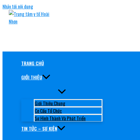
Nhảy tới nội dung
TRUNG TÂM Y TẾ HOÀI NHƠN
RÈN ĐỨC, GIỮ TÂM, NÂNG TẦM CHẤT LƯỢNG
TRANG CHỦ
GIỚI THIỆU
Giới Thiệu Chung
Cơ Cấu Tổ Chức
Sự Hình Thành Và Phát Triển
TIN TỨC – SỰ KIỆN