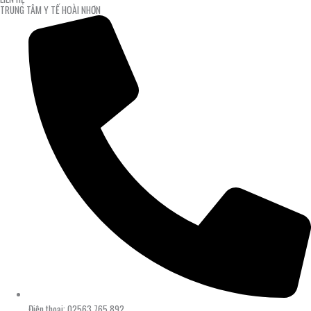
TRUNG TÂM Y TẾ HOÀI NHƠN
Điện thoại: 02563.765.892