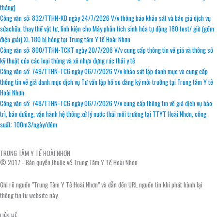
tháng)
Công văn số: 832/TTHN-KD ngày 24/7/2026 V/v thông báo khảo sát và báo giá dịch vụ
sửachữa, thay thế vật tư, linh kiện cho Máy phân tích sinh hóa tự động 180 test/ giờ (gồm
điện giải) XL 180 bị hỏng tại Trung tâm Y tế Hoài Nhơn
Công văn số: 800/TTHN-TCKT ngày 20/7/206 V/v cung cấp thông tin về giá và thông số
kỹ thuật của các loại thùng và xô nhựa đựng rác thải y tế
Công văn số: 749/TTHN-TCG ngày 06/7/2026 V/v khảo sát lập danh mục và cung cấp
thông tin về giá danh mục dịch vụ Tư vấn lập hồ sơ đăng ký môi trường tại Trung tâm Y tế
Hoài Nhơn
Công văn số: 748/TTHN-TCG ngày 06/7/2026 V/v cung cấp thông tin về giá dịch vụ bảo
trì, bảo dưỡng, vận hành hệ thống xử lý nước thải môi trường tại TTYT Hoài Nhơn, công
suất: 100m3/ngày/đêm
TRUNG TÂM Y TẾ HOÀI NHƠN
© 2017 - Bản quyền thuộc về Trung Tâm Y Tế Hoài Nhơn
Ghi rõ nguồn "Trung Tâm Y Tế Hoài Nhơn" và dẫn đến URL nguồn tin khi phát hành lại
thông tin từ website này.
LIÊN HỆ