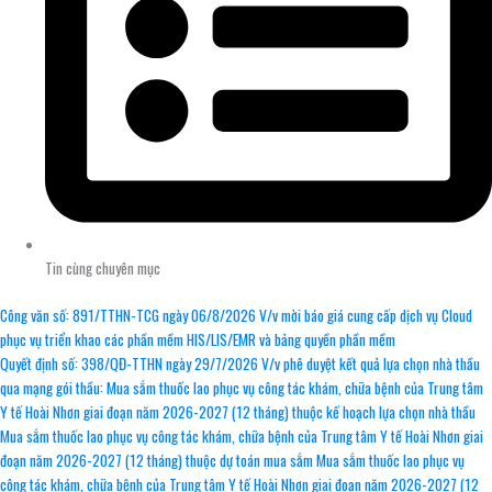
Tin cùng chuyên mục
Công văn số: 891/TTHN-TCG ngày 06/8/2026 V/v mời báo giá cung cấp dịch vụ Cloud
phục vụ triển khao các phần mềm HIS/LIS/EMR và bảng quyền phần mềm
Quyết định số: 398/QĐ-TTHN ngày 29/7/2026 V/v phê duyệt kết quả lựa chọn nhà thầu
qua mạng gói thầu: Mua sắm thuốc lao phục vụ công tác khám, chữa bệnh của Trung tâm
Y tế Hoài Nhơn giai đoạn năm 2026-2027 (12 tháng) thuộc kế hoạch lựa chọn nhà thầu
Mua sắm thuốc lao phục vụ công tác khám, chữa bệnh của Trung tâm Y tế Hoài Nhơn giai
đoạn năm 2026-2027 (12 tháng) thuộc dự toán mua sắm Mua sắm thuốc lao phục vụ
công tác khám, chữa bệnh của Trung tâm Y tế Hoài Nhơn giai đoạn năm 2026-2027 (12