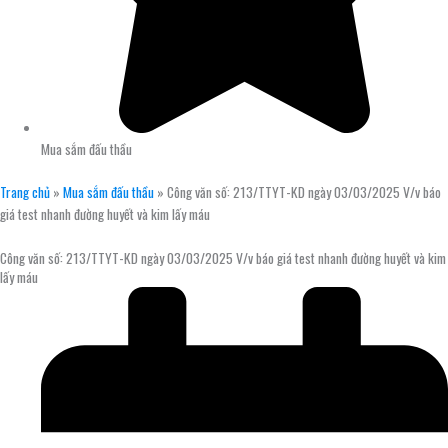
Mua sắm đấu thầu
Trang chủ
»
Mua sắm đấu thầu
»
Công văn số: 213/TTYT-KD ngày 03/03/2025 V/v báo
giá test nhanh đường huyết và kim lấy máu
Công văn số: 213/TTYT-KD ngày 03/03/2025 V/v báo giá test nhanh đường huyết và kim
lấy máu