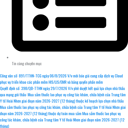
Tin cùng chuyên mục
Công văn số: 891/TTHN-TCG ngày 06/8/2026 V/v mời báo giá cung cấp dịch vụ Cloud
phục vụ triển khao các phần mềm HIS/LIS/EMR và bảng quyền phần mềm
Quyết định số: 398/QĐ-TTHN ngày 29/7/2026 V/v phê duyệt kết quả lựa chọn nhà thầu
qua mạng gói thầu: Mua sắm thuốc lao phục vụ công tác khám, chữa bệnh của Trung tâm
Y tế Hoài Nhơn giai đoạn năm 2026-2027 (12 tháng) thuộc kế hoạch lựa chọn nhà thầu
Mua sắm thuốc lao phục vụ công tác khám, chữa bệnh của Trung tâm Y tế Hoài Nhơn giai
đoạn năm 2026-2027 (12 tháng) thuộc dự toán mua sắm Mua sắm thuốc lao phục vụ
công tác khám, chữa bệnh của Trung tâm Y tế Hoài Nhơn giai đoạn năm 2026-2027 (12
tháng)