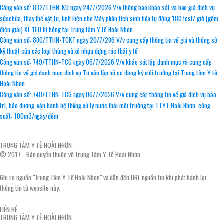
Công văn số: 832/TTHN-KD ngày 24/7/2026 V/v thông báo khảo sát và báo giá dịch vụ
sửachữa, thay thế vật tư, linh kiện cho Máy phân tích sinh hóa tự động 180 test/ giờ (gồm
điện giải) XL 180 bị hỏng tại Trung tâm Y tế Hoài Nhơn
Công văn số: 800/TTHN-TCKT ngày 20/7/206 V/v cung cấp thông tin về giá và thông số
kỹ thuật của các loại thùng và xô nhựa đựng rác thải y tế
Công văn số: 749/TTHN-TCG ngày 06/7/2026 V/v khảo sát lập danh mục và cung cấp
thông tin về giá danh mục dịch vụ Tư vấn lập hồ sơ đăng ký môi trường tại Trung tâm Y tế
Hoài Nhơn
Công văn số: 748/TTHN-TCG ngày 06/7/2026 V/v cung cấp thông tin về giá dịch vụ bảo
trì, bảo dưỡng, vận hành hệ thống xử lý nước thải môi trường tại TTYT Hoài Nhơn, công
suất: 100m3/ngày/đêm
TRUNG TÂM Y TẾ HOÀI NHƠN
© 2017 - Bản quyền thuộc về Trung Tâm Y Tế Hoài Nhơn
Ghi rõ nguồn "Trung Tâm Y Tế Hoài Nhơn" và dẫn đến URL nguồn tin khi phát hành lại
thông tin từ website này.
LIÊN HỆ
TRUNG TÂM Y TẾ HOÀI NHƠN