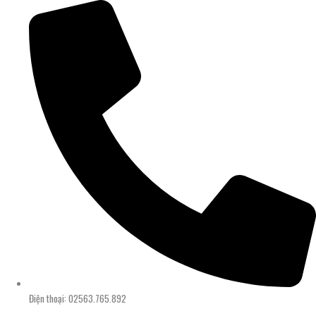
Điện thoại: 02563.765.892