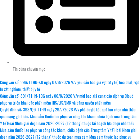
Tin cùng chuyên mục
Công văn số: 896/TTHN-KD ngày 07/8/2026 V/v yêu cầu báo giá vật tư y tế, hóa chất, vật
tư xét nghiệm, thiết bị y tế
Công văn số: 891/TTHN-TCG ngày 06/8/2026 V/v mời báo giá cung cấp dịch vụ Cloud
phục vụ triển khai các phần mềm HIS/LIS/EMR và bảng quyền phần mềm
Quyết định số: 398/QĐ-TTHN ngày 29/7/2026 V/v phê duyệt kết quả lựa chọn nhà thầu
qua mạng gói thầu: Mua sắm thuốc lao phục vụ công tác khám, chữa bệnh của Trung tâm
Y tế Hoài Nhơn giai đoạn năm 2026-2027 (12 tháng) thuộc kế hoạch lựa chọn nhà thầu
Mua sắm thuốc lao phục vụ công tác khám, chữa bệnh của Trung tâm Y tế Hoài Nhơn giai
đoạn năm 2026-2027 (12 tháng) thuộc dự toán mua sắm Mua sắm thuốc lao phục vụ