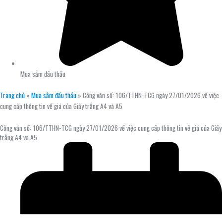
Mua sắm đấu thầu
Trang chủ
»
Mua sắm đấu thầu
»
Công văn số: 106/TTHN-TCG ngày 27/01/2026 về việc
cung cấp thông tin về giá của Giấy trắng A4 và A5
Công văn số: 106/TTHN-TCG ngày 27/01/2026 về việc cung cấp thông tin về giá của Giấy
trắng A4 và A5