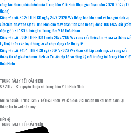
công tác khám, chữa bệnh của Trung tâm Y tế Hoài Nhơn giai đoạn năm 2026-2027 (12
tháng)
Công văn số: 832/TTHN-KD ngày 24/7/2026 V/v thông báo khảo sát và báo giá dịch vụ
sửachữa, thay thế vật tư, linh kiện cho Máy phân tích sinh hóa tự động 180 test/ giờ (gồm
điện giải) XL 180 bị hỏng tại Trung tâm Y tế Hoài Nhơn
Công văn số: 800/TTHN-TCKT ngày 20/7/206 V/v cung cấp thông tin về giá và thông số
kỹ thuật của các loại thùng và xô nhựa đựng rác thải y tế
Công văn số: 749/TTHN-TCG ngày 06/7/2026 V/v khảo sát lập danh mục và cung cấp
thông tin về giá danh mục dịch vụ Tư vấn lập hồ sơ đăng ký môi trường tại Trung tâm Y tế
Hoài Nhơn
TRUNG TÂM Y TẾ HOÀI NHƠN
© 2017 - Bản quyền thuộc về Trung Tâm Y Tế Hoài Nhơn
Ghi rõ nguồn "Trung Tâm Y Tế Hoài Nhơn" và dẫn đến URL nguồn tin khi phát hành lại
thông tin từ website này.
LIÊN HỆ
TRUNG TÂM Y TẾ HOÀI NHƠN