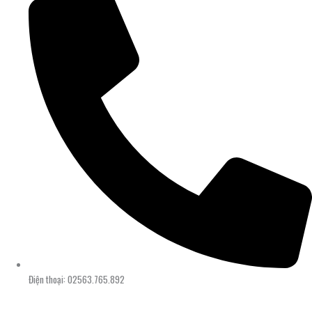
Điện thoại: 02563.765.892