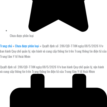
Chưa được phân loại
Trang chủ
»
Chưa được phân loại
»
Quyết định số: 286/QĐ-TTHN ngày 08/5/2026 V/v
ban hành Quy chế quản lý, vận hành và cung cấp thông tin trên Trang thông tin điện tử của
Trung tâm Y tế Hoài Nhơn
Quyết định số: 286/QĐ-TTHN ngày 08/5/2026 V/v ban hành Quy chế quản lý, vận hành
và cung cấp thông tin trên Trang thông tin điện tử của Trung tâm Y tế Hoài Nhơn