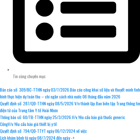
Tin cùng chuyên mục
Báo cáo số: 309/BC-TTHN ngày 03/7/2026 Báo cáo công khai số liệu và thuyết minh tình
hình thực hiện dự toán thu – chi ngân sách nhà nước 06 tháng đầu năm 2026
Quyết định số: 287/QĐ-TTHN ngày 08/5/2026 V/v thành lập Ban biên tập Trang thông tin
điện tử của Trung tâm Y tế Hoài Nhơn
Thông báo số: 60/TB-TTHN ngày 25/3/2026 V/v Yêu cầu báo giá thuốc generic
CôngV/v Yêu cầu báo giá thiết bị y tế
Quyết định số: 794/QĐ-TTYT ngày 06/12/2024 về việc
Lịch khám bệnh từ ngày 08/7/2024 đến ngày -+