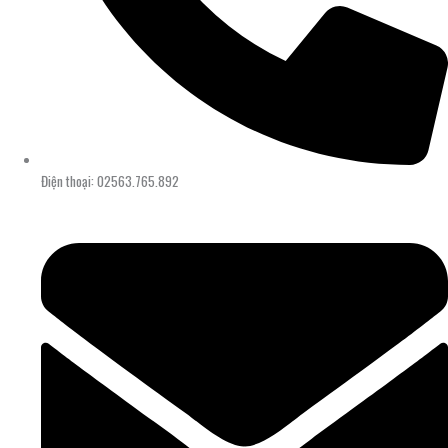
Điện thoại: 02563.765.892