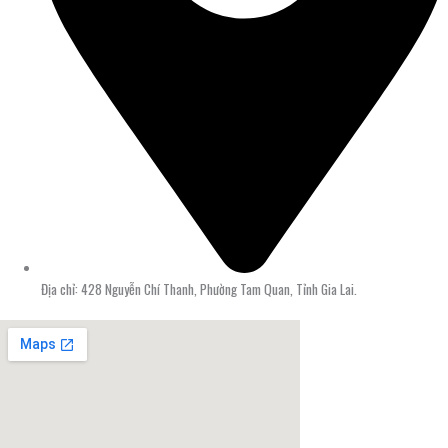
Địa chỉ: 428 Nguyễn Chí Thanh, Phường Tam Quan, Tỉnh Gia Lai.