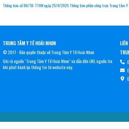
Thông báo số:86/TB-TTHN ngày 25/9/2025 Thông báo phân công trực Trung tâm Y t
TRUNG TÂM Y TẾ HOÀI NHƠN
LIÊN
© 2017 - Bản quyền thuộc về Trung Tâm Y Tế Hoài Nhơn
TRUN
Ghi rõ nguồn "Trung Tâm Y Tế Hoài Nhơn" và dẫn đến URL nguồn tin
Đ
khi phát hành lại thông tin từ website này.
Đ