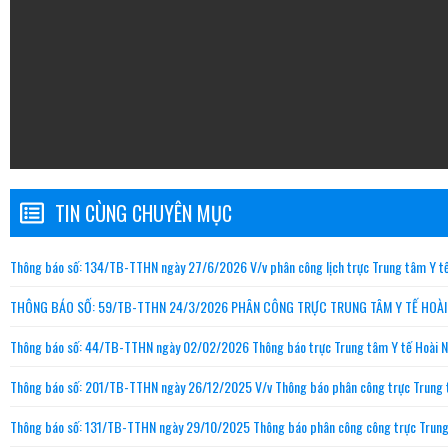
TIN CÙNG CHUYÊN MỤC
Thông báo số: 134/TB-TTHN ngày 27/6/2026 V/v phân công lịch trực Trung tâm Y t
THÔNG BÁO SỐ: 59/TB-TTHN 24/3/2026 PHÂN CÔNG TRỰC TRUNG TÂM Y TẾ HOÀI 
Thông báo số: 44/TB-TTHN ngày 02/02/2026 Thông báo trực Trung tâm Y tế Hoài 
Thông báo số: 201/TB-TTHN ngày 26/12/2025 V/v Thông báo phân công trực Trung 
Thông báo số: 131/TB-TTHN ngày 29/10/2025 Thông báo phân công công trực Trung 