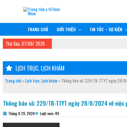
Nhảy
TRUNG TÂM Y TẾ HOÀI NHƠN
tới
nội
RÈN ĐỨC, GIỮ TÂM, NÂNG TẦM CHẤT LƯỢNG
dung
TRANG CHỦ
GIỚI THIỆU
TIN TỨC – SỰ KIỆN
Thứ Sáu, 07/08/ 2026
LỊCH TRỰC, LỊCH KHÁM
Trang chủ
»
Lịch trực, Lịch khám
»
Thông báo số: 229/TB-TTYT ngày 28/8/
Thông báo số: 229/TB-TTYT ngày 28/8/2024 về việc
Tháng 8 29, 2024
Lượt xem: 89