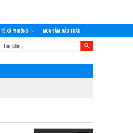
 TẾ XÃ PHƯỜNG
MUA SẮM ĐẤU THẦU
Tìm
kiếm