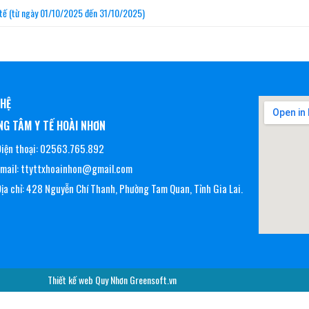
ế (từ ngày 01/10/2025 đến 31/10/2025)
 HỆ
G TÂM Y TẾ HOÀI NHƠN
iện thoại: 02563.765.892
Email: ttyttxhoainhon@gmail.com
ịa chỉ: 428 Nguyễn Chí Thanh, Phường Tam Quan, Tỉnh Gia Lai.
Thiết kế web Quy Nhơn Greensoft.vn