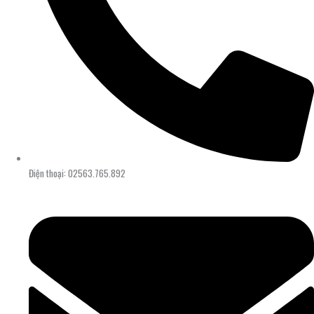
Điện thoại: 02563.765.892