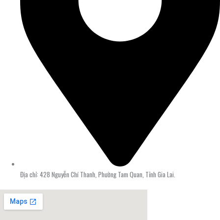
Địa chỉ: 428 Nguyễn Chí Thanh, Phường Tam Quan, Tỉnh Gia Lai.