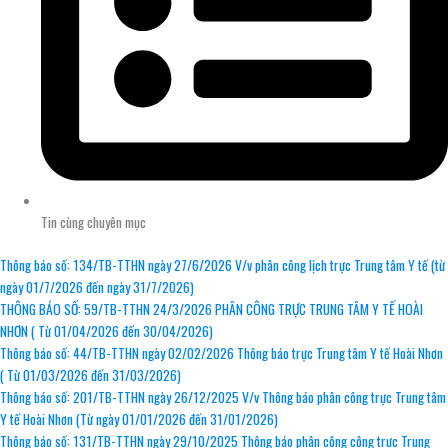
Tin cùng chuyên mục
Thông báo số: 134/TB-TTHN ngày 27/6/2026 V/v phân công lịch trực Trung tâm Y tế (từ
ngày 01/7/2026 đến ngày 31/7/2026)
THÔNG BÁO SỐ: 59/TB-TTHN 24/3/2026 PHÂN CÔNG TRỰC TRUNG TÂM Y TẾ HOÀI
NHƠN ( Từ 01/04/2026 đến 30/04/2026)
Thông báo số: 44/TB-TTHN ngày 02/02/2026 Thông báo trực Trung tâm Y tế Hoài Nhơn
( Từ 01/03/2026 đến 31/03/2026)
Thông báo số: 201/TB-TTHN ngày 26/12/2025 V/v Thông báo phân công trực Trung tâm
Y tế Hoài Nhơn (Từ ngày 01/01/2026 đến 31/01/2026)
Thông báo số: 131/TB-TTHN ngày 29/10/2025 Thông báo phân công công trực Trung