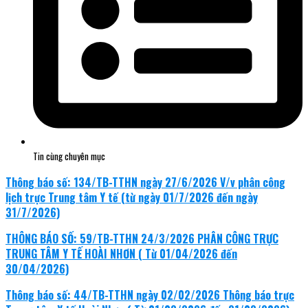
Tin cùng chuyên mục
Thông báo số: 134/TB-TTHN ngày 27/6/2026 V/v phân công
lịch trực Trung tâm Y tế (từ ngày 01/7/2026 đến ngày
31/7/2026)
THÔNG BÁO SỐ: 59/TB-TTHN 24/3/2026 PHÂN CÔNG TRỰC
TRUNG TÂM Y TẾ HOÀI NHƠN ( Từ 01/04/2026 đến
30/04/2026)
Thông báo số: 44/TB-TTHN ngày 02/02/2026 Thông báo trực