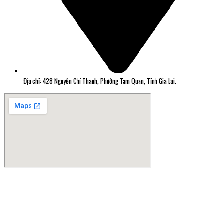
Địa chỉ: 428 Nguyễn Chí Thanh, Phường Tam Quan, Tỉnh Gia Lai.
Thiết kế web Quy Nhơn Greensoft.vn
Đã kết nối EMC