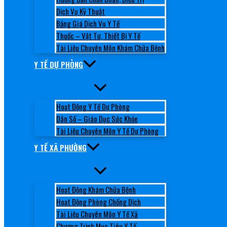
Dịch Vụ Kỹ Thuật
Bảng Giá Dịch Vụ Y Tế
Thuốc – Vật Tư, Thiết Bị Y Tế
Tài Liệu Chuyên Môn Khám Chữa Bệnh
Y TẾ DỰ PHÒNG
Hoạt Động Y Tế Dự Phòng
Dân Số – Giáo Dục Sức Khỏe
Tài Liệu Chuyên Môn Y Tế Dự Phòng
Y TẾ XÃ PHƯỜNG
Hoạt Động Khám Chữa Bệnh
Hoạt Động Phòng Chống Dịch
Tài Liệu Chuyên Môn Y Tế Xã
Chương Trình Mục Tiêu Y Tế