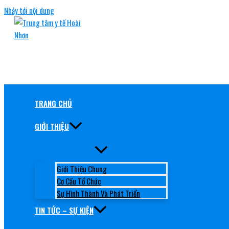
Nhảy tới nội dung
TRUNG TÂM Y TẾ HOÀI NHƠN
RÈN ĐỨC, GIỮ TÂM, NÂNG TẦM CHẤT LƯỢNG
TRANG CHỦ
GIỚI THIỆU
Giới Thiệu Chung
Cơ Cấu Tổ Chức
Sự Hình Thành Và Phát Triển
TIN TỨC – SỰ KIỆN