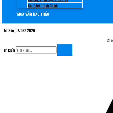
Cải Cách Hành Chính
MUA SẮM ĐẤU THẦU
Thứ Sáu, 07/08/ 2026
Chào mừn
Tìm kiếm