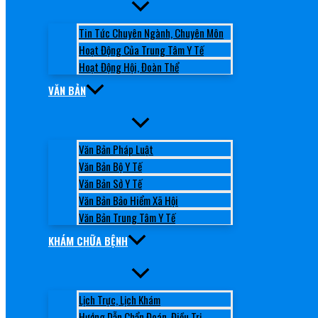
Tin Tức Chuyên Ngành, Chuyên Môn
Hoạt Động Của Trung Tâm Y Tế
Hoạt Động Hội, Đoàn Thể
VĂN BẢN
Văn Bản Pháp Luật
Văn Bản Bộ Y Tế
Văn Bản Sở Y Tế
Văn Bản Bảo Hiểm Xã Hội
Văn Bản Trung Tâm Y Tế
KHÁM CHỮA BỆNH
Lịch Trực, Lịch Khám
Hướng Dẫn Chẩn Đoán, Điều Trị