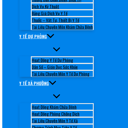
Dịch Vụ Kỹ Thuật
Bảng Giá Dịch Vụ Y Tế
Thuốc – Vật Tư, Thiết Bị Y Tế
Tài Liệu Chuyên Môn Khám Chữa Bệnh
Y TẾ DỰ PHÒNG
Hoạt Động Y Tế Dự Phòng
Dân Số – Giáo Dục Sức Khỏe
Tài Liệu Chuyên Môn Y Tế Dự Phòng
Y TẾ XÃ PHƯỜNG
Hoạt Động Khám Chữa Bệnh
Hoạt Động Phòng Chống Dịch
Tài Liệu Chuyên Môn Y Tế Xã
Chương Trình Mục Tiêu Y Tế