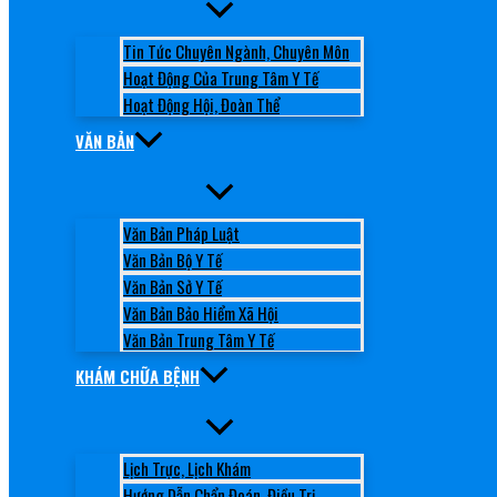
Tin Tức Chuyên Ngành, Chuyên Môn
Hoạt Động Của Trung Tâm Y Tế
Hoạt Động Hội, Đoàn Thể
VĂN BẢN
Văn Bản Pháp Luật
Văn Bản Bộ Y Tế
Văn Bản Sở Y Tế
Văn Bản Bảo Hiểm Xã Hội
Văn Bản Trung Tâm Y Tế
KHÁM CHỮA BỆNH
Lịch Trực, Lịch Khám
Hướng Dẫn Chẩn Đoán, Điều Trị