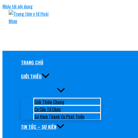
Nhảy tới nội dung
TRUNG TÂM Y TẾ HOÀI NHƠN
RÈN ĐỨC, GIỮ TÂM, NÂNG TẦM CHẤT LƯỢNG
TRANG CHỦ
GIỚI THIỆU
Giới Thiệu Chung
Cơ Cấu Tổ Chức
Sự Hình Thành Và Phát Triển
TIN TỨC – SỰ KIỆN