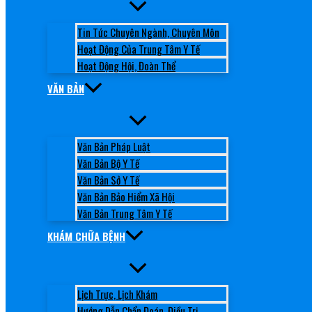
Tin Tức Chuyên Ngành, Chuyên Môn
Hoạt Động Của Trung Tâm Y Tế
Hoạt Động Hội, Đoàn Thể
VĂN BẢN
Văn Bản Pháp Luật
Văn Bản Bộ Y Tế
Văn Bản Sở Y Tế
Văn Bản Bảo Hiểm Xã Hội
Văn Bản Trung Tâm Y Tế
KHÁM CHỮA BỆNH
Lịch Trực, Lịch Khám
Hướng Dẫn Chẩn Đoán, Điều Trị