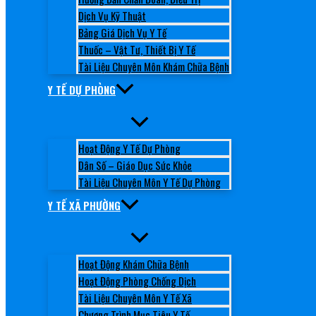
Dịch Vụ Kỹ Thuật
Bảng Giá Dịch Vụ Y Tế
Thuốc – Vật Tư, Thiết Bị Y Tế
Tài Liệu Chuyên Môn Khám Chữa Bệnh
Y TẾ DỰ PHÒNG
Hoạt Động Y Tế Dự Phòng
Dân Số – Giáo Dục Sức Khỏe
Tài Liệu Chuyên Môn Y Tế Dự Phòng
Y TẾ XÃ PHƯỜNG
Hoạt Động Khám Chữa Bệnh
Hoạt Động Phòng Chống Dịch
Tài Liệu Chuyên Môn Y Tế Xã
Chương Trình Mục Tiêu Y Tế