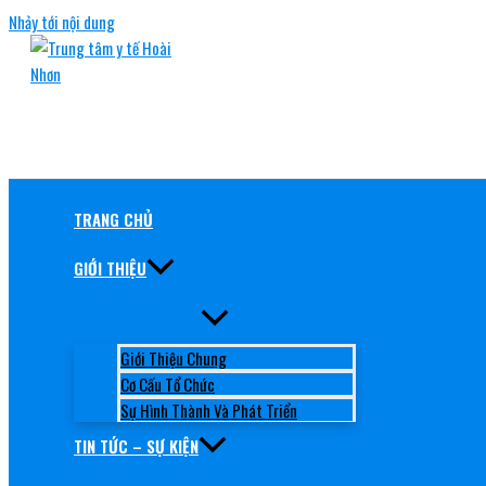
Nhảy tới nội dung
TRUNG TÂM Y TẾ HOÀI NHƠN
RÈN ĐỨC, GIỮ TÂM, NÂNG TẦM CHẤT LƯỢNG
TRANG CHỦ
GIỚI THIỆU
Giới Thiệu Chung
Cơ Cấu Tổ Chức
Sự Hình Thành Và Phát Triển
TIN TỨC – SỰ KIỆN