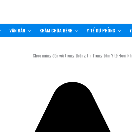
VĂN BẢN
KHÁM CHỮA BỆNH
Y TẾ DỰ PHÒNG
Y
Chào mừng đến với trang thông tin Trung tâm Y tế Hoài Nhơn!