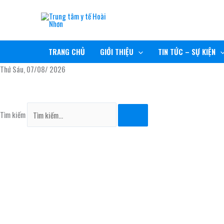
Nhảy
TRUNG TÂM Y TẾ HOÀI NHƠN
tới
nội
RÈN ĐỨC, GIỮ TÂM, NÂNG TẦM CHẤT LƯỢNG
dung
TRANG CHỦ
GIỚI THIỆU
TIN TỨC – SỰ KIỆN
Thứ Sáu, 07/08/ 2026
Tìm kiếm