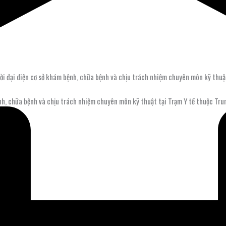
ại diện cơ sở khám bệnh, chữa bệnh và chịu trách nhiệm chuyên môn kỹ thuật
, chữa bệnh và chịu trách nhiệm chuyên môn kỹ thuật tại Trạm Y tế thuộc Tru