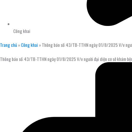
Công khai
Trang chủ
»
Công khai
»
Thông báo số: 43/TB-TTHN ngày 01/8/2025 V/v người đ
Thông báo số: 43/TB-TTHN ngày 01/8/2025 V/v người đại diện cơ sở khám bệnh