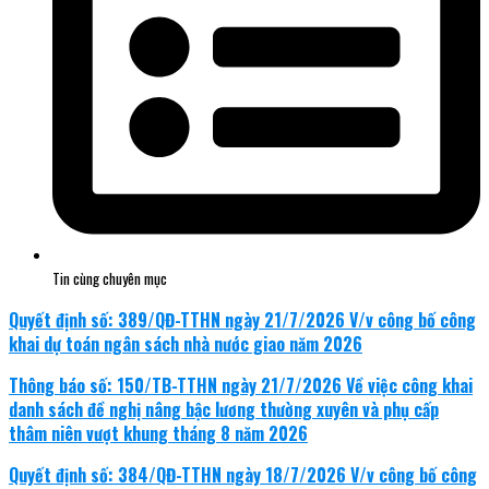
Tin cùng chuyên mục
Quyết định số: 389/QĐ-TTHN ngày 21/7/2026 V/v công bố công
khai dự toán ngân sách nhà nước giao năm 2026
Thông báo số: 150/TB-TTHN ngày 21/7/2026 Về việc công khai
danh sách đề nghị nâng bậc lương thường xuyên và phụ cấp
thâm niên vượt khung tháng 8 năm 2026
Quyết định số: 384/QĐ-TTHN ngày 18/7/2026 V/v công bố công