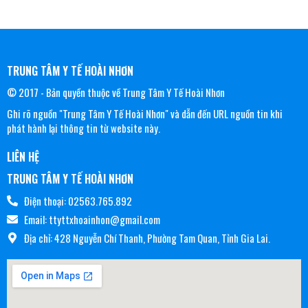
TRUNG TÂM Y TẾ HOÀI NHƠN
© 2017 - Bản quyền thuộc về Trung Tâm Y Tế Hoài Nhơn
Ghi rõ nguồn "Trung Tâm Y Tế Hoài Nhơn" và dẫn đến URL nguồn tin khi
phát hành lại thông tin từ website này.
LIÊN HỆ
TRUNG TÂM Y TẾ HOÀI NHƠN
Điện thoại: 02563.765.892
Email: ttyttxhoainhon@gmail.com
Địa chỉ: 428 Nguyễn Chí Thanh, Phường Tam Quan, Tỉnh Gia Lai.