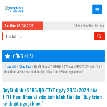
Nhảy
tới
nội
dung
Chào mừng đến với trang thô
Thứ Năm, 06/08/ 2026
Tìm
kiếm
CÔNG KHAI
Trang chủ
»
Công khai
»
Quyết định số 186/QĐ-TTYT ngày 28/3/2024 của TTYT
Hoài Nhơn về việc ban hành tài liệu “Quy trình kỹ thuật ngoại khoa”
Quyết định số 186/QĐ-TTYT ngày 28/3/2024 của
TTYT Hoài Nhơn về việc ban hành tài liệu “Quy trình
kỹ thuật ngoại khoa”