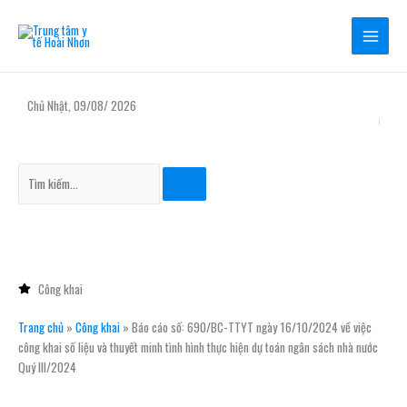
Nhảy
tới
nội
dung
Chủ Nhật, 09/08/ 2026
Chào mừ
Tìm
kiếm
Công khai
Trang chủ
»
Công khai
»
Báo cáo số: 690/BC-TTYT ngày 16/10/2024 về việc
công khai số liệu và thuyết minh tình hình thực hiện dự toán ngân sách nhà nước
Quý III/2024